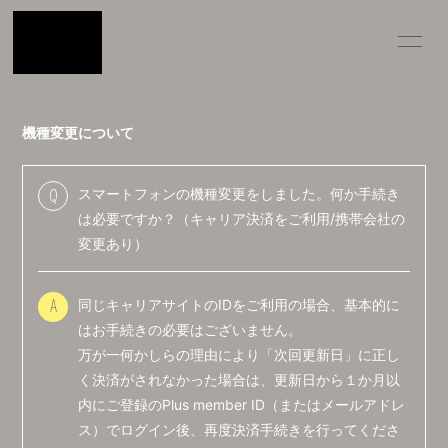
INFOR
MATIO
機種変更について
N
スマートフォンの機種変更をしました。何か手続き
Q
は必要ですか？（キャリア決済をご利用/携帯会社の
ログイン
変更あり）
同じキャリアサイトのIDをご利用の場合、基本的に
A
はお手続きの必要はございません。
万が一何かしらの理由により「次回更新日」に正し
く決済がされなかった場合は、更新日から１か月以
内にご登録のPlus member ID（またはメールアドレ
ス）でログイン後、再度決済手続きを行ってくださ